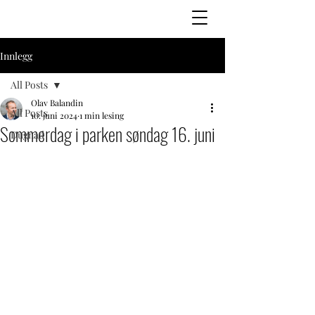
Innlegg
All Posts
Olav Balandin
All Posts
10. juni 2024
1 min lesing
Sommerdag i parken søndag 16. juni
Dugnad