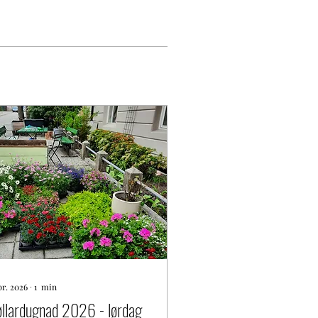
pr. 2026
∙
1
min
llardugnad 2026 - lørdag