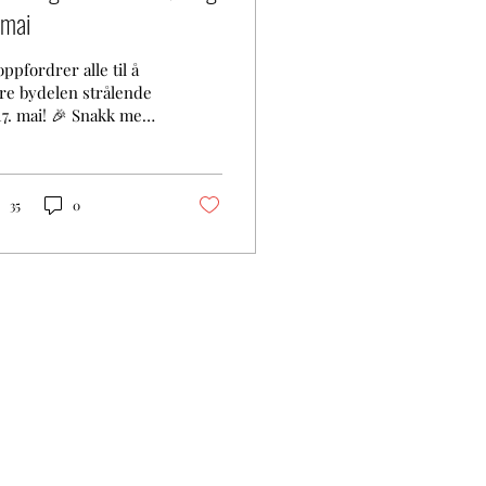
 mai
oppfordrer alle til å
re bydelen strålende
 17. mai! 🎉 Snakk med
boen om hva som kan
res, kanskje noen
omsterbed trenger en
en oppfriskning? 🌼
35
0
 og sted Lørdag 9. mai
6, 11:00 – 16:00
rgenhus, 5006,
ormøhlens Gate 28,
06 Bergen, Norge
lle bed i gatetun På
ne av Bymiljøetaten
 vi skaffet flotte
nter klare for
lanting i bed og
ukker som pynter opp
ene. 🌷 Hageavfall