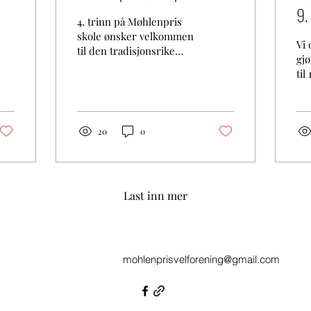
9.
4. trinn på Møhlenpris
skole ønsker velkommen
Vi 
til den tradisjonsrike
gjø
feiringen av 17. mai på
til
Møhlenpris skole!
na
Naboer, familie, venner
gjø
og alle andre på
bl
Møhlenpris er hjertelig
lit
20
0
velkommen. Noen tips
Tid
for at de mange små skal
202
få en best mulig dag: 👟
Be
Gode sko kan ikke
Th
Last inn mer
undervurderes!
50
(joggesko heller enn
Ste
bunadsko i toget) 📞 Det
veg
kan være lurt å skrive
har
telefonnummeret til
mohlenprisvelforening@gmail.com
pla
foreldre på hånden til
utp
barnet (særlig for de
kr
minste), i tilfelle de
gat