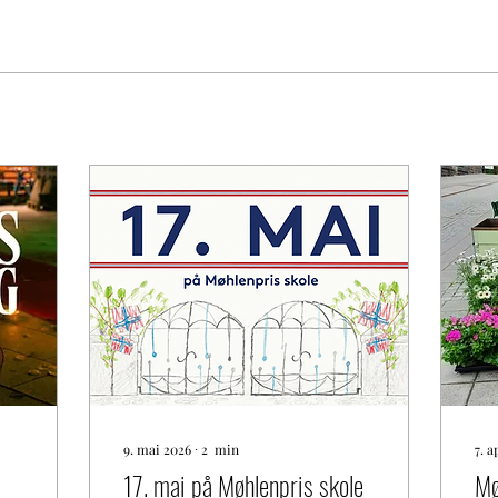
9. mai 2026
∙
2
min
7. a
17. mai på Møhlenpris skole
Mø