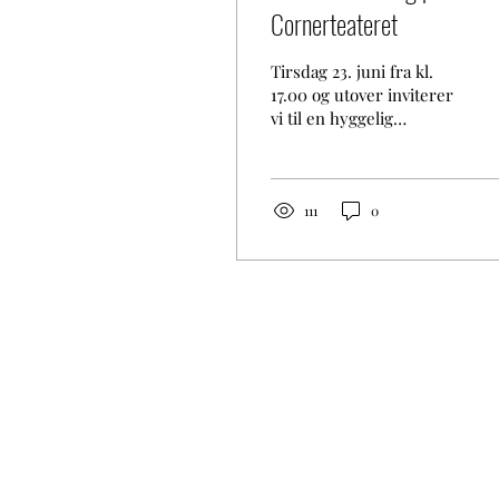
Cornerteateret
Tirsdag 23. juni fra kl.
17.00 og utover inviterer
vi til en hyggelig
sommerkveld på plassen
utenfor Cornerteateret
på Marineholmen. Ta
med deg venner, naboer
111
0
og piknikkurv – og bli
med og feire lyse netter
og godt naboskap! 🔥Vi
stiller med griller,
bålpanner, enkel
bevertning og langbord
for felles hygge. 🔥 Det
blir leker og aktiviteter
for barna, god stemning
og litt
sommerunderholdning
utover kvelden. 🎉 Gratis