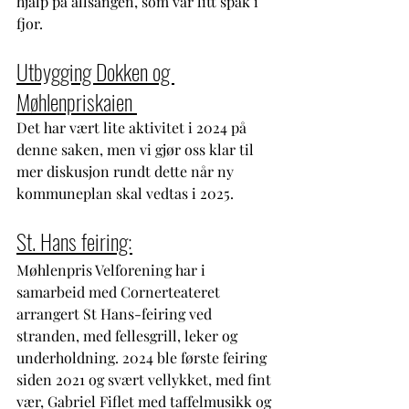
hjalp på allsangen, som var litt spak i 
fjor.   
Utbygging Dokken og 
Møhlenpriskaien 
Det har vært lite aktivitet i 2024 på 
denne saken, men vi gjør oss klar til 
mer diskusjon rundt dette når ny 
kommuneplan skal vedtas i 2025.
St. Hans feiring:
Møhlenpris Velforening har i 
samarbeid med Cornerteateret 
arrangert St Hans-feiring ved 
stranden, med fellesgrill, leker og 
underholdning. 2024 ble første feiring 
siden 2021 og svært vellykket, med fint 
vær, Gabriel Fiflet med taffelmusikk og 