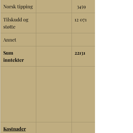
Norsk tipping
  3459
Tilskudd og 
12 071
støtte
Annet
Sum 
22131
inntekter
Kostnader