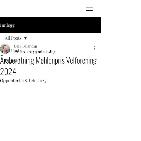
Innlegg
All Posts
Olav Balandin
All Posts
28. feb. 2025
5 min lesing
Årsberetning Møhlenpris Velforening
Dugnad
2024
Oppdatert:
28. feb. 2025