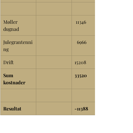
Møller 
 11346
dugnad
Julegrantenni
  6966
ng
Drift
15208
Sum 
33520
kostnader
Resultat
-11388