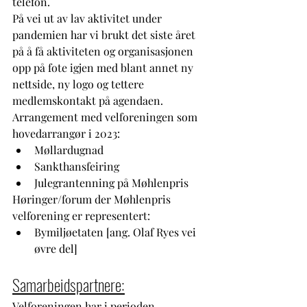
telefon.
På vei ut av lav aktivitet under 
pandemien har vi brukt det siste året 
på å få aktiviteten og organisasjonen 
opp på fote igjen med blant annet ny 
nettside, ny logo og tettere 
medlemskontakt på agendaen. 
Arrangement med velforeningen som 
hovedarrangør i 2023: 
Møllardugnad
Sankthansfeiring
Julegrantenning på Møhlenpris 
Høringer/forum der Møhlenpris 
velforening er representert:
Bymiljøetaten [ang. Olaf Ryes vei 
øvre del]
Samarbeidspartnere:
Velforeningen har i perioden 