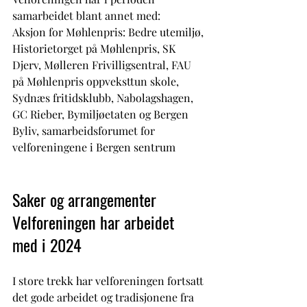
samarbeidet blant annet med: 
Aksjon for Møhlenpris: Bedre utemiljø, 
Historietorget på Møhlenpris, SK 
Djerv, Mølleren Frivilligsentral, FAU 
på Møhlenpris oppveksttun skole, 
Sydnæs fritidsklubb, Nabolagshagen, 
GC Rieber, Bymiljøetaten og Bergen 
Byliv, samarbeidsforumet for 
velforeningene i Bergen sentrum
Saker og arrangementer 
Velforeningen har arbeidet 
med i 2024
I store trekk har velforeningen fortsatt 
det gode arbeidet og tradisjonene fra 