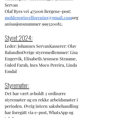
Servan
Olaf Ryes vei 475006 Bergene-post: 
mohlenprisvelforening@gmail.com
org
anisasjonsnummer 999320082.
Styret 2024:
Leder: Johannes ServanKasserer: Olav 
BalandinØvrige styremedlemmer: Lisa 
Engervik, Elisabeth Aronsen Straume, 
Guled Farah, Ines Moco Pereira, Linda 
Emdal
Styremøter:
Det har vært avholdt 2 ordinære 
styremøter og en rekke arbeidsmøter i 
perioden. Øvrig intern saksbehandling 
har foregått via e-post, WhatsApp og 