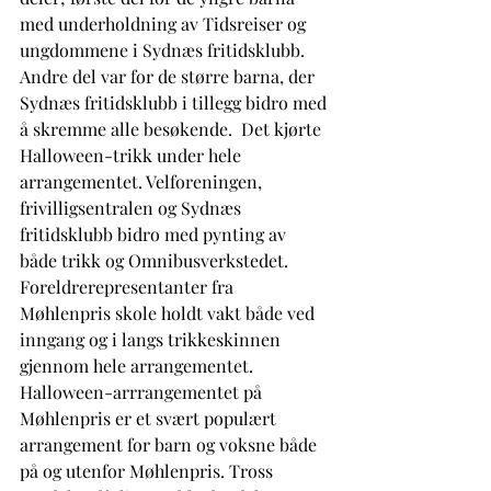
med underholdning av Tidsreiser og 
ungdommene i Sydnæs fritidsklubb. 
Andre del var for de større barna, der 
Sydnæs fritidsklubb i tillegg bidro med 
å skremme alle besøkende.  Det kjørte 
Halloween-trikk under hele 
arrangementet. Velforeningen, 
frivilligsentralen og Sydnæs 
fritidsklubb bidro med pynting av 
både trikk og Omnibusverkstedet.  
Foreldrerepresentanter fra 
Møhlenpris skole holdt vakt både ved 
inngang og i langs trikkeskinnen 
gjennom hele arrangementet. 
Halloween-arrrangementet på 
Møhlenpris er et svært populært 
arrangement for barn og voksne både 
på og utenfor Møhlenpris. Tross 