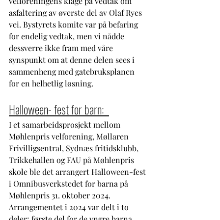
velforeningens klage på vedtak om 
asfaltering av øverste del av Olaf Ryes 
vei. Bystyrets komite var på befaring 
for endelig vedtak, men vi nådde 
dessverre ikke fram med våre 
synspunkt om at denne delen sees i 
sammenheng med gatebruksplanen 
for en helhetlig løsning. 
Halloween- fest for barn:  
I et samarbeidsprosjekt mellom 
Møhlenpris velforening, Møllaren 
Frivilligsentral, Sydnæs fritidsklubb, 
Trikkehallen og FAU på Møhlenpris 
skole ble det arrangert Halloween-fest 
i Omnibusverkstedet for barna på 
Møhlenpris 31. oktober 2024. 
Arrangementet i 2024 var delt i to 
deler; første del for de yngre barna 