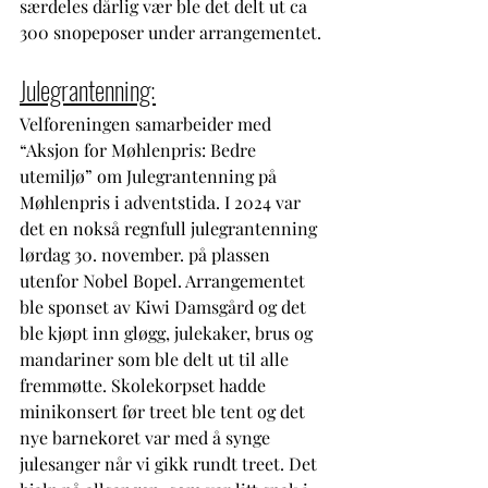
særdeles dårlig vær ble det delt ut ca 
300 snopeposer under arrangementet. 
Julegrantenning:
Velforeningen samarbeider med 
“Aksjon for Møhlenpris: Bedre 
utemiljø” om Julegrantenning på 
Møhlenpris i adventstida. I 2024 var 
det en nokså regnfull julegrantenning 
lørdag 30. november. på plassen 
utenfor Nobel Bopel. Arrangementet 
ble sponset av Kiwi Damsgård og det 
ble kjøpt inn gløgg, julekaker, brus og 
mandariner som ble delt ut til alle 
fremmøtte. Skolekorpset hadde 
minikonsert før treet ble tent og det 
nye barnekoret var med å synge 
julesanger når vi gikk rundt treet. Det 