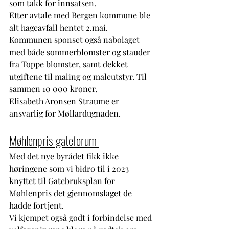
som takk for innsatsen.
Etter avtale med Bergen kommune ble 
alt hageavfall hentet 2.mai. 
Kommunen sponset også nabolaget 
med både sommerblomster og stauder 
fra Toppe blomster, samt dekket 
utgiftene til maling og maleutstyr. Til 
sammen 10 000 kroner.
Elisabeth Aronsen Straume er 
ansvarlig for Møllardugnaden.
Møhlenpris gateforum 
Med det nye byrådet fikk ikke 
høringene som vi bidro til i 2023 
knyttet til 
Gatebruksplan for 
Møhlenpris
 det gjennomslaget de 
hadde fortjent. 
Vi kjempet også godt i forbindelse med 